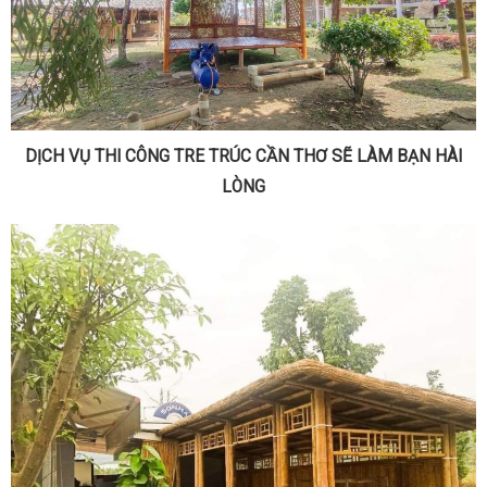
DỊCH VỤ THI CÔNG TRE TRÚC CẦN THƠ SẼ LÀM BẠN HÀI
LÒNG