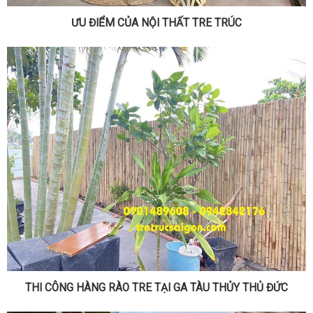
ƯU ĐIỂM CỦA NỘI THẤT TRE TRÚC
THI CÔNG HÀNG RÀO TRE TẠI GA TÀU THỦY THỦ ĐỨC