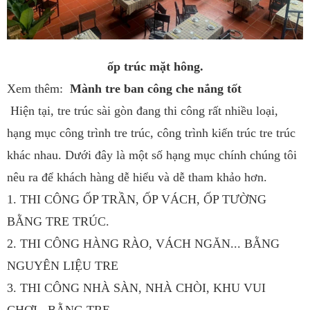
ốp trúc mặt hông.
Xem thêm:
Mành tre ban công che nắng tốt
Hiện tại, tre trúc sài gòn đang thi công rất nhiều loại,
hạng mục công trình tre trúc, công trình kiến trúc tre trúc
khác nhau. Dưới đây là một số hạng mục chính chúng tôi
nêu ra để khách hàng dễ hiểu và dễ tham khảo hơn.
1. THI CÔNG ỐP TRẦN, ỐP VÁCH, ỐP TƯỜNG
BẰNG TRE TRÚC.
2. THI CÔNG HÀNG RÀO, VÁCH NGĂN... BẰNG
NGUYÊN LIỆU TRE
3. THI CÔNG NHÀ SÀN, NHÀ CHÒI, KHU VUI
CHƠI...BẰNG TRE