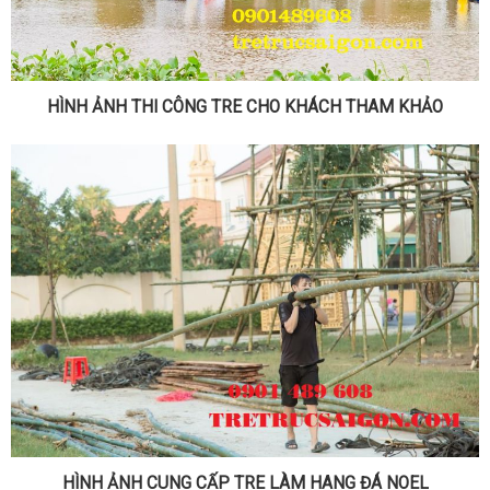
HÌNH ẢNH THI CÔNG TRE CHO KHÁCH THAM KHẢO
HÌNH ẢNH CUNG CẤP TRE LÀM HANG ĐÁ NOEL