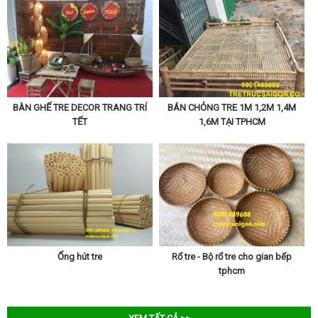
BÀN GHẾ TRE DECOR TRANG TRÍ
BÁN CHỎNG TRE 1M 1,2M 1,4M
TẾT
1,6M TẠI TPHCM
Ống hút tre
Rổ tre - Bộ rổ tre cho gian bếp
tphcm