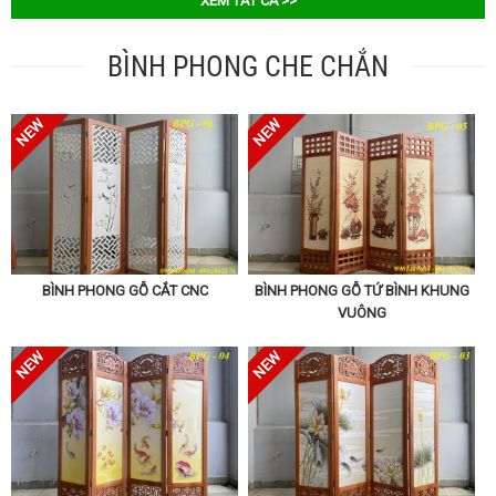
XEM TẤT CẢ >>
BÌNH PHONG CHE CHẮN
BÌNH PHONG GỖ CẮT CNC
BÌNH PHONG GỖ TỨ BÌNH KHUNG
VUÔNG