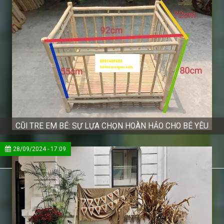
CŨI TRE EM BÉ: SỰ LỰA CHỌN HOÀN HẢO CHO BÉ YÊU
28/09/2024 - 17:09