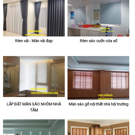
Rèm vải - Màn vải đẹp
Rèm sáo cuốn cứa sổ
LẮP ĐẶT MÀN SÁO NHÔM NHÀ
Màn sáo gỗ nội thất nhà hội trường
TẮM