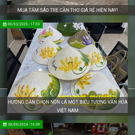
MUA TẤM SÁO TRE CẦN THƠ GIÁ RẺ HIỆN NAY!
06/03/2025 - 17:03
HƯỚNG DẪN CHỌN NÓN LÁ MỘT BIỂU TƯỢNG VĂN HÓA
VIỆT NAM
30/09/2024 - 16:09