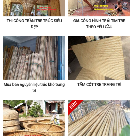
THI CÔNG TRẦN TRE TRÚC SIÊU
GIA CÔNG HÌNH TRÁI TIM TRE
ĐẸP
THEO YÊU CẦU
Mua bán nguyên liệu trúc khô trang
TẤM CÓT TRE TRANG TRÍ
trí