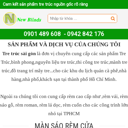
Cam kết sản phẩm tre trúc nguồn gốc rõ ràng
0901 489 608
-
0942 842 176
SẢN PHẨM VÀ DỊCH VỤ CỦA CHÚNG TÔI
Tre trúc sài gòn
là đơn vị chuyên cung cấp các sản phẩm Tre
Trúc,bình phong,nguyên liệu tre trúc,thi công tre trúc,mành tre
trúc,đồ trang trí mây tre...cho các khu du lịch quán cà phê,nhà
hàng,nhà phố,khách sạn tại thành phố Hồ Chí Minh.
Ngoài ra chúng tôi con cung cấp rèm cao cấp như ,rèm vải, rèm
sáo gỗ, rèm roman, rèm lá dọc, rèm cuốn cho các công trình lớn
nhỏ tại TPHCM
MÀN SÁO RÈM CỬA