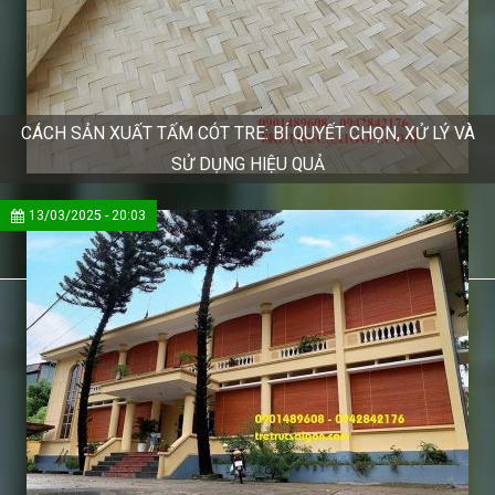
CÁCH SẢN XUẤT TẤM CÓT TRE: BÍ QUYẾT CHỌN, XỬ LÝ VÀ
SỬ DỤNG HIỆU QUẢ
13/03/2025 - 20:03