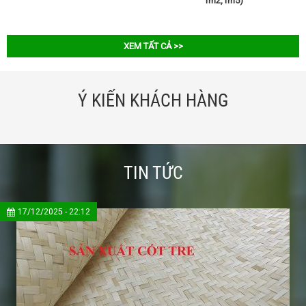
1m2,1m5)
XEM TẤT CẢ >>
Ý KIẾN KHÁCH HÀNG
TIN TỨC
17/12/2025 - 22:12
Mành tre che nắng ở đây mẫu mã đẹp chất lượng, giá ở đây so với mặt bằng 
Mr: Chị Mai
Nhân viên kinh doanh