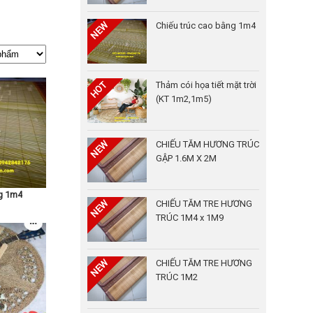
Chiếu trúc cao bằng 1m4
Thảm cói họa tiết mặt trời
(KT 1m2,1m5)
CHIẾU TĂM HƯƠNG TRÚC
GẬP 1.6M X 2M
ng 1m4
CHIẾU TĂM TRE HƯƠNG
TRÚC 1M4 x 1M9
CHIẾU TĂM TRE HƯƠNG
TRÚC 1M2