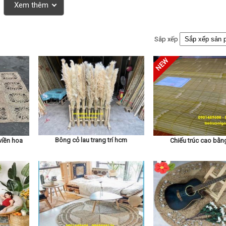
Xem thêm
Sắp xếp
Bông cỏ lau trang trí hcm
viền hoa
Chiếu trúc cao bằ