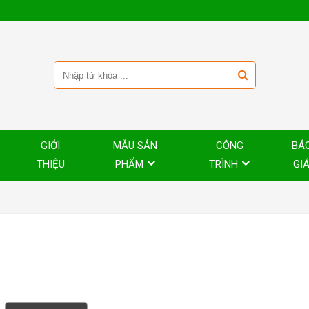
GIỚI
MẪU SẢN
CÔNG
BÁ
THIỆU
PHẨM
TRÌNH
GI