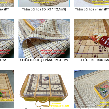
rời (KT
Thảm cói hoa 3D (KT 1m2,1m5)
Thảm cói hoa chanh (K
1.9M
CHIẾU TRÚC HẠT VÀNG 1M X 1M9
CHIẾU TRE TRÚC 1M