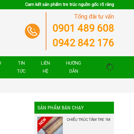
Cam kết sản phẩm tre trúc nguồn gốc rõ ràng
Tổng đài tư vấn
0901 489 608
0942 842 176
O
TIN
LIÊN
HƯỚNG
Á
TỨC
HỆ
DẪN
SẢN PHẨM BÁN CHẠY
CHIẾU TRÚC TĂM TRE 1M