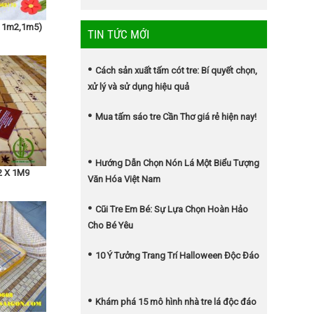
T 1m2,1m5)
TIN TỨC MỚI
Cách sản xuất tấm cót tre: Bí quyết chọn,
xử lý và sử dụng hiệu quả
Mua tấm sáo tre Cần Thơ giá rẻ hiện nay!
Hướng Dẫn Chọn Nón Lá Một Biểu Tượng
2 X 1M9
Văn Hóa Việt Nam
Cũi Tre Em Bé: Sự Lựa Chọn Hoàn Hảo
Cho Bé Yêu
10 Ý Tưởng Trang Trí Halloween Độc Đáo
Khám phá 15 mô hình nhà tre lá độc đáo