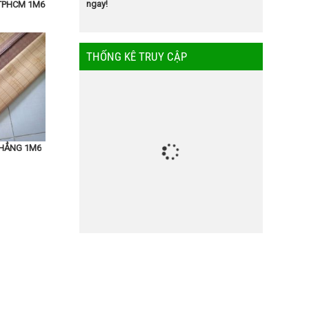
ngay!
 TPHCM 1M6
THỐNG KÊ TRUY CẬP
THẲNG 1M6