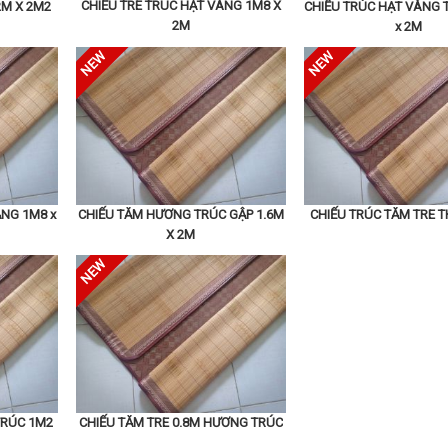
CHIẾU TRE TRÚC HẠT VÀNG 1M8 X
2M X 2M2
CHIẾU TRÚC HẠT VÀNG
2M
x 2M
ẲNG 1M8 x
CHIẾU TĂM HƯƠNG TRÚC GẬP 1.6M
CHIẾU TRÚC TĂM TRE 
X 2M
TRÚC 1M2
CHIẾU TĂM TRE 0.8M HƯƠNG TRÚC