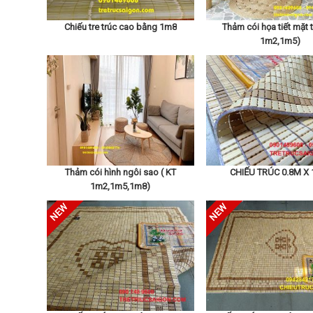
Chiếu tre trúc cao bằng 1m8
Thảm cói họa tiết mặt t
1m2,1m5)
Thảm cói hình ngôi sao ( KT
CHIẾU TRÚC 0.8M X 
1m2,1m5,1m8)