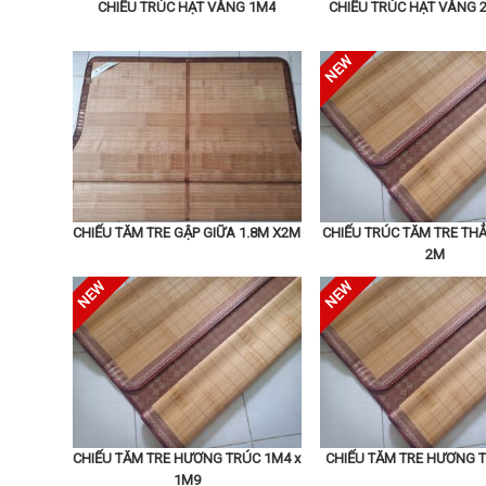
CHIẾU TRÚC HẠT VÀNG 1M4
CHIẾU TRÚC HẠT VÀNG 
CHIẾU TĂM TRE GẬP GIỮA 1.8M X2M
CHIẾU TRÚC TĂM TRE TH
2M
CHIẾU TĂM TRE HƯƠNG TRÚC 1M4 x
CHIẾU TĂM TRE HƯƠNG 
1M9