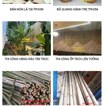
BÁN NÓN LÁ TẠI TPHCM
BỘ QUANG GÁNH TRE TPHCM
THI CÔNG HÀNG RÀO TRE TRÚC
THI CÔNG ỐP TRÚC LÊN TƯỜNG