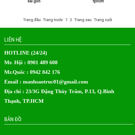
sài gòn
tphcm
Trang đầu
Trang trước
1
2
Trang sau
Trang cuối
LIÊN HỆ
HOTLINE (24/24)
Mr. Hội : 0901 489 608
Mr.Quốc : 0942 842 176
Email :
manhsaotruc01@gmail.com
Địa chỉ : 23/3G Đặng Thùy Trâm, P.13, Q.Bình
Thạnh, TP.HCM
BẢN ĐỒ