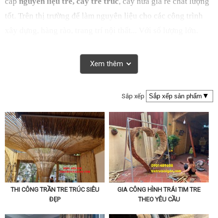
cấp
nguyên liệu tre, cây tre trúc
, cây nứa giá rẻ chất lượng
tốt. Trên thị trường để làm nguyên liệu cho các công trình
xây dựng, hàng rào, trang trí nội thất... Với số lượng lớn.
Ngoài ra còn phục vụ các khách hàng nhỏ, lẻ khi có nhu cầu
. Đối tác thường xuyên của chúng Tôi là các nhà thầu xây
Xem thêm
dựng, quán ăn, nhà hàng, spa, quán karaoke…
Sắp xếp
THI CÔNG TRẦN TRE TRÚC SIÊU
GIA CÔNG HÌNH TRÁI TIM TRE
ĐẸP
THEO YÊU CẦU