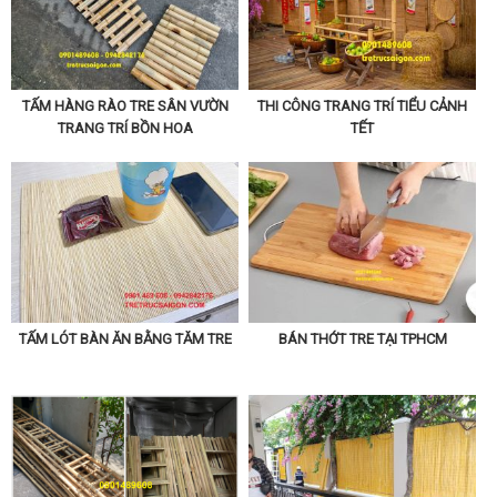
TẤM HÀNG RÀO TRE SÂN VƯỜN
THI CÔNG TRANG TRÍ TIỂU CẢNH
TRANG TRÍ BỒN HOA
TẾT
TẤM LÓT BÀN ĂN BẰNG TĂM TRE
BÁN THỚT TRE TẠI TPHCM