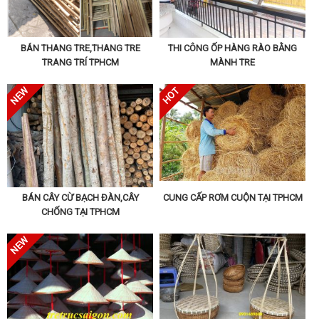
BÁN THANG TRE,THANG TRE
THI CÔNG ỐP HÀNG RÀO BẰNG
TRANG TRÍ TPHCM
MÀNH TRE
BÁN CÂY CỪ BẠCH ĐÀN,CÂY
CUNG CẤP RƠM CUỘN TẠI TPHCM
CHỐNG TẠI TPHCM