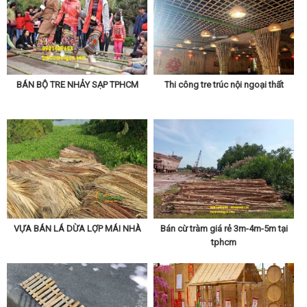
BÁN BỘ TRE NHẢY SẠP TPHCM
Thi công tre trúc nội ngoại thất
VỰA BÁN LÁ DỪA LỢP MÁI NHÀ
Bán cừ tràm giá rẻ 3m-4m-5m tại
tphcm