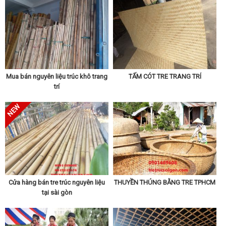
Cây trúc trang trí bán tại tphcm
(Xem thêm các sản phẩm bên dưới)
Mua bán nguyên liệu trúc khô trang
TẤM CÓT TRE TRANG TRÍ
trí
Cửa hàng bán tre trúc nguyên liệu
THUYỀN THÚNG BẰNG TRE TPHCM
tại sài gòn