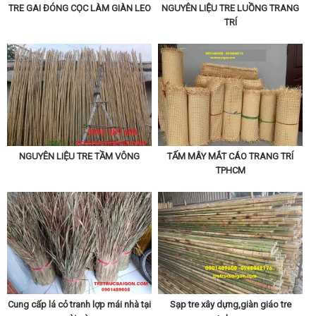
TRE GAI ĐÓNG CỌC LÀM GIÀN LEO
NGUYÊN LIỆU TRE LUỒNG TRANG
TRÍ
NGUYÊN LIỆU TRE TẦM VÔNG
TẤM MÂY MẮT CÁO TRANG TRÍ
TPHCM
Cung cấp lá cỏ tranh lợp mái nhà tại
Sạp tre xây dựng,giàn giáo tre